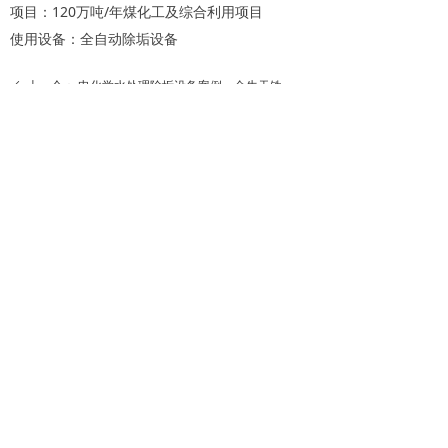
项目：120万吨/年煤化工及综合利用项目
使用设备：全自动除垢设备
上一个：
电化学水处理除垢设备案例—金牛天铁
ꄴ
下一个：
电化学水处理除垢设备案例—山西晋茂
ꄲ
上海丁香环境科技有限公司
+86-21-58120066
188xxxx8888
+86-21-58120066
info@dingxianghj.com
上海市浦东新区环桥路555弄星月总部湾43号楼
© 上海丁香环境科技有限公司
版权所有
沪ICP备15009427号
本网站由阿里云提供云计算及安全服务
本网站支持
IPv6
Powered by 万网